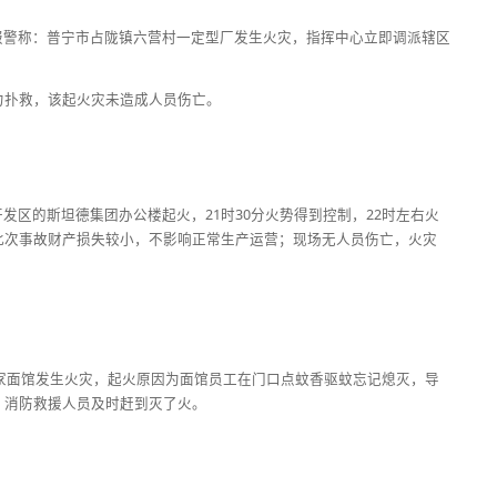
队接到报警称：普宁市占陇镇六营村一定型厂发生火灾，指挥中心立即调派辖区
力扑救，该起火灾未造成人员伤亡。
业开发区的斯坦德集团办公楼起火，21时30分火势得到控制，22时左右火
此次事故财产损失较小，不影响正常生产运营；现场无人员伤亡，火灾
一家面馆发生火灾，起火原因为面馆员工在门口点蚊香驱蚊忘记熄灭，导
，消防救援人员及时赶到灭了火。