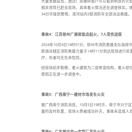
大量黑烟冒出，透过厂房破碎窗户可以看到明显的火焰
相关领导已赶去现场，具体着火情况还在调查核实。随
34分许接到警情，清河站内3部消防车全部派出救援
事故4：江苏徐州广源居饭店起火，7人受伤送医
2024年10月4日14时01分，徐州市消防救援支
即调派辖区消防救援力量于14时11分到达现场进行处
疗，伤者均无生命危险。
经现场初步勘察，着火建筑为二层砖混结构，着火部
原因正在进一步调查中。
事故5：广西南宁一建材市场发生火灾
据广西南宁消防消息，10月5日19时许，南宁市兴宁
量的及时处置，现场火势被成功扑灭，事故未造成人
事故6：广东普宁市一定型厂发生火灾