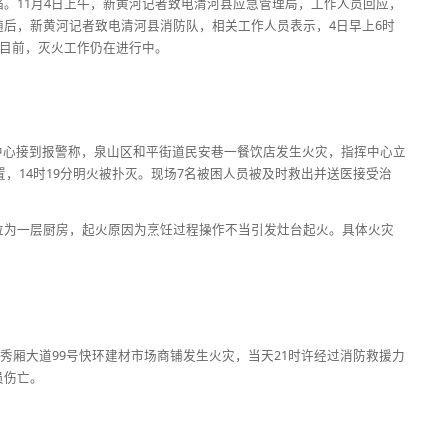
。11月4日上午，新黄河记者致电清河县应急管理局，工作人员回应，
后，新黄河记者致电清河县消防队，相关工作人员表示，4日早上6时
。目前，灭火工作仍在进行中。
队指挥中心接到报警称，泉山区和平街道民安巷一餐饮店发生火灾，指挥中心立
置，14时19分明火被扑灭。现场7名被困人员被及时救出并送医接受治
位为一层厨房，起火原因为烹饪过程操作不当引发灶台起火。具体火灾
区秀厢大道99号快环建材市场商铺发生火灾，当天21时许经过消防救援力
员伤亡。