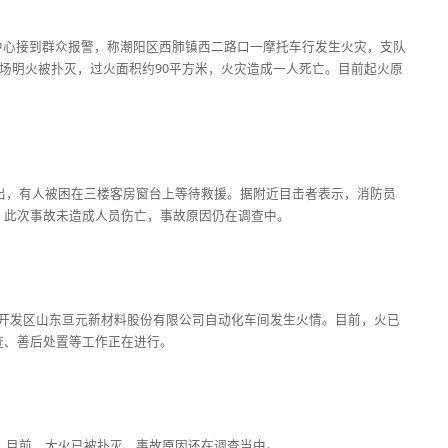
队指挥中心接到群众报警，称潮阳区西肺镇西二路口一摩托车行发生火灾，支队
现场明火被扑灭，过火面积约90平方米，火灾造成一人死亡。目前起火原
窜出，有人被困在三楼客房窗台上等待救援。据附近目击者表示，消防员
，此次事故未造成人员伤亡，事故原因仍在调查中。
登经济开发区山东亘元新材料股份有限公司自动化车间发生火情。目前，火已
查、善后处置等工作正在进行。
滚，目前，大火已被扑灭，事故原因还在调查当中。