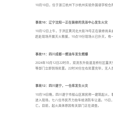
10月10日，位于浙江杭州下沙杭州实验外国语学校
事故10：辽宁沈阳一正在装修的洗浴中心发生火灾
10月12日上午，于洪区黄河北大街78号正在装修尚
赶赴现场开展灭火救援，10点19分现场火已扑灭，
事故11：四川成都一燃油车发生燃爆
2024年10月12日22时许，双流东升街道龙桥社
等部门立即到场处置。22时30分左右处置完毕，无
事故12：四川遂宁，一仓库发生火灾
10月14日晚，四川遂宁市船山区居民称一建筑起火
进入现场，七八位市民齐力抬车给消防车让道。15日
亡。目前，起火具体原因有关部门正在调查。