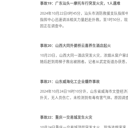
事故19：广东汕头一摩托车行突发火灾，1人遇难
2024年10月22日0时45分，汕头市消防救援支
指挥中心迅速调派相关力量赶赴扑救。至1时50分，
因正在调查中。
事故20：山西大同外婆桥云喜养生酒店起火
10月23日，山西大同一酒店突发火灾，浓烟从窗户
随后赶到用梯子救出被困者。记者从武定街道办获悉
事故21：山东威海化工企业爆炸事故
2024年10月24日16时10分许，山东省威海市文
扑灭，无人员伤亡，未检测到有毒有害气体。原因调
事故22：重庆一交易城发生火灾
10月24日重庆一交易城顶层突发大火，现场浓烟滚