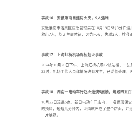
事故16：安徽淮南自建房火灾，9人遇难
安徽淮南市潘集区应急管理局在10月19日5时3分
救出7人，均无生命体征，火势已灭，失联2人，搜救
事故17：上海虹桥机场廊桥起火事故
2024年10月20日下午，上海虹桥机场T2航站楼，一
22时，机场工作人员称情况确有发生，已妥善处理。
事故18：湖南一电动车行起火连烧5层楼，烧毁四五
10月22日凌晨5点，新日电动车门店内，一名值班
的预料，短短几分钟内，火焰就席卷了整个店面，并迅
一片狼藉。