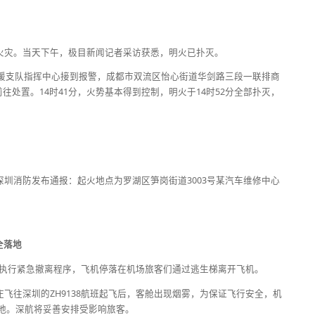
生火灾。当天下午，极目新闻记者采访获悉，明火已扑灭。
防救援支队指挥中心接到报警，成都市双流区怡心街道华剑路三段一联排商
处置。14时41分，火势基本得到控制，明火于14时52分全部扑灭，
深圳消防发布通报：起火地点为罗湖区笋岗街道3003号某汽车维修中心
全落地
家庄，执行紧急撤离程序，飞机停落在机场旅客们通过逃生梯离开飞机。
庄飞往深圳的ZH9138航班起飞后，客舱出现烟雾，为保证飞行安全，机
落地。深航将妥善安排受影响旅客。