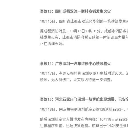
事故13：四川成都双流一联排商铺发生火灾
10月15日，四川省成都市双流区华剑路一栋建筑发
据成都消防消息，10月15日13时31分，成都市消
铺发生火灾，成都市消防救援支队第一时间调派力量前往
正在清理火场。
事故14：广东深圳一汽车维修中心楼顶着火
10月17日，有网友报料称深圳罗湖万象城附近起火。
楼顶，无人员伤亡，火灾原因待进一步调查。
事故15：河北石家庄飞深圳一航客舱出现烟雾，已安
10月18日，网友拍摄到深圳航空ZH9138返航石
随后深圳航空官方微博发布声明称：10月18日从石家
组按程序处置，迅速决策返航。航班已于14:24安全