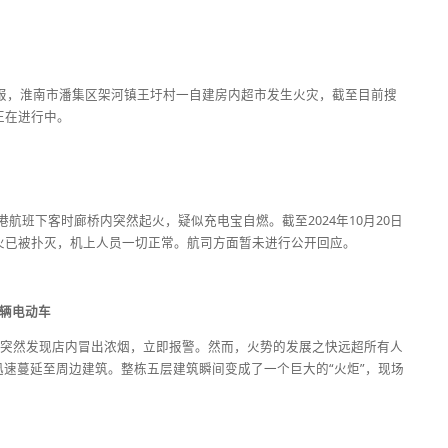
许通报，淮南市潘集区架河镇王圩村一自建房内超市发生火灾，截至目前搜
正在进行中。
进港航班下客时廊桥内突然起火，疑似充电宝自燃。截至2024年10月20日
火已被扑灭，机上人员一切正常。航司方面暂未进行公开回应。
百辆电动车
保安突然发现店内冒出浓烟，立即报警。然而，火势的发展之快远超所有人
速蔓延至周边建筑。整栋五层建筑瞬间变成了一个巨大的“火炬”，现场