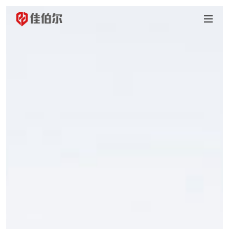
首页
产品中心
智慧消防
智能家居
传统消防
解决方案
智慧消防
智能家居
智慧养老
智慧社区
智慧云平台
项目案例
智慧消防
传统消防
企业动态
公司新闻
行业动态
走进佳伯尔
公司简介
公司环境
发展历程
公司荣誉
资质证书
合作伙伴
联系我们
资料下载
传统消防
智慧消防
招商加盟