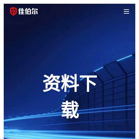
首页
产品中心
智慧消防
智能家居
传统消防
解决方案
智慧消防
智能家居
智慧养老
智慧社区
智慧云平台
项目案例
资料下
智慧消防
传统消防
企业动态
公司新闻
行业动态
走进佳伯尔
载
公司简介
公司环境
发展历程
公司荣誉
资质证书
合作伙伴
联系我们
资料下载
传统消防
智慧消防
招商加盟