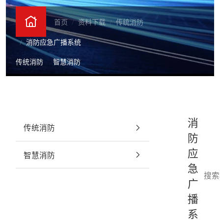
招商简介
首页
资料下载
传统消防
消防应急广播系统
EN
CN
传统消防
智慧消防
消
传统消防
防
应
智慧消防
急
广
播
系