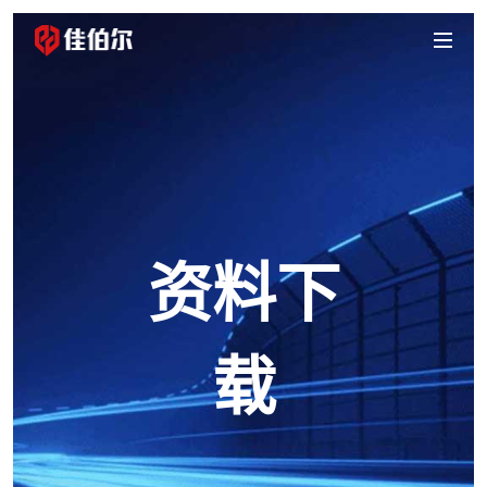
首页
产品中心
智慧消防
智能家居
传统消防
解决方案
智慧消防
智能家居
智慧养老
智慧社区
智慧云平台
项目案例
资料下
智慧消防
传统消防
企业动态
公司新闻
行业动态
走进佳伯尔
载
公司简介
公司环境
发展历程
公司荣誉
资质证书
合作伙伴
联系我们
资料下载
传统消防
智慧消防
招商加盟