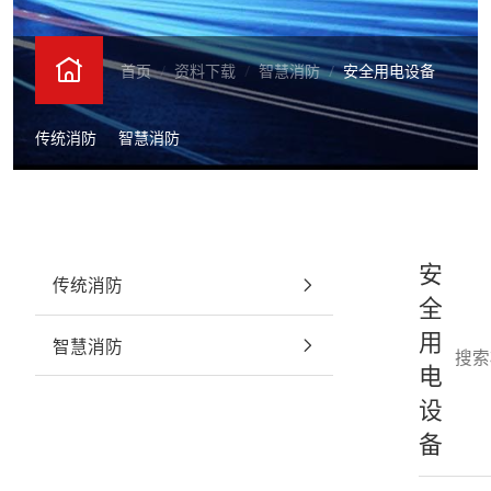
招商简介
首页
资料下载
智慧消防
安全用电设备
EN
CN
传统消防
智慧消防
安
传统消防
全
用
智慧消防
电
设
备